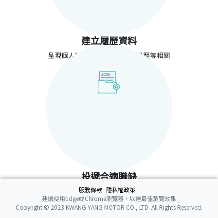
建立履歷資料
呈現個人的工作經歷、能力和學歷等相關
資訊
投遞合適職缺
服務條款
隱私權政策
根據職務需求、適合技能，經驗來投遞職
建議使用Edge或Chrome瀏覽器，以達最佳瀏覽效果
缺
Copyright © 2023 KWANG YANG MOTOR CO., LTD. All Rights Reserved.